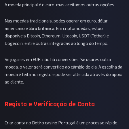
A moeda principal é o euro, mas aceitamos outras opções.
Nas moedas tradicionais, podes operar em euro, dólar
americano e libra britânica. Em criptomoedas, estão
disponíveis Bitcoin, Ethereum, Litecoin, USDT (Tether) e
Dogecoin, entre outras integradas ao longo do tempo.
Se jogares em EUR, não há conversões. Se usares outra
moeda, o valor será convertido ao câmbio do dia. A escolha da
moeda é feita no registo e pode ser alterada através do apoio
ao cliente.
Registo e Verificação de Conta
Criar conta no Betiro casino Portugal é um processo rápido.