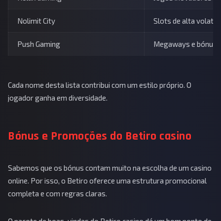
Nolimit City
Slots de alta volatil
Push Gaming
Megaways e bónus v
Cada nome desta lista contribui com um estilo próprio. O
jogador ganha em diversidade.
Bónus e Promoções do Betiro casino
Sabemos que os bónus contam muito na escolha de um casino
online. Por isso, o Betiro oferece uma estrutura promocional
completa e com regras claras.