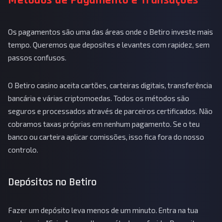
Métodos de Pagamento e Transações
Os pagamentos são uma das áreas onde o Betiro investe mais
tempo. Queremos que deposites e levantes com rapidez, sem
passos confusos.
O Betiro casino aceita cartões, carteiras digitais, transferência
bancária e várias criptomoedas. Todos os métodos são
seguros e processados através de parceiros certificados. Não
cobramos taxas próprias em nenhum pagamento. Se o teu
banco ou carteira aplicar comissões, isso fica fora do nosso
controlo.
Depósitos no Betiro
Fazer um depósito leva menos de um minuto. Entra na tua