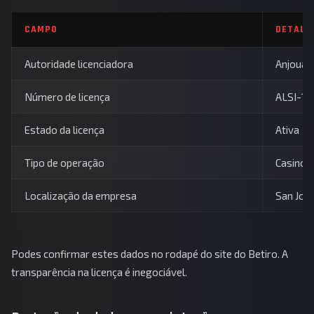
CAMPO
DETALH
Autoridade licenciadora
Anjouan
Número de licença
ALSI-14
Estado da licença
Ativa
Tipo de operação
Casino o
Localização da empresa
San Jose
Podes confirmar estes dados no rodapé do site do Betiro. A
transparência na licença é inegociável.