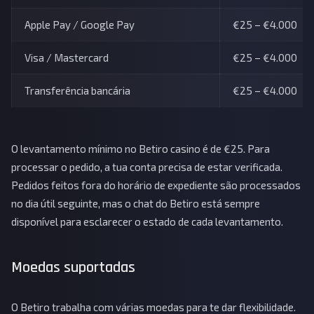
Apple Pay / Google Pay
€25 – €4.000
Visa / Mastercard
€25 – €4.000
Transferência bancária
€25 – €4.000
O levantamento mínimo no Betiro casino é de €25. Para
processar o pedido, a tua conta precisa de estar verificada.
Pedidos feitos fora do horário de expediente são processados
no dia útil seguinte, mas o chat do Betiro está sempre
disponível para esclarecer o estado de cada levantamento.
Moedas suportadas
O Betiro trabalha com várias moedas para te dar flexibilidade.