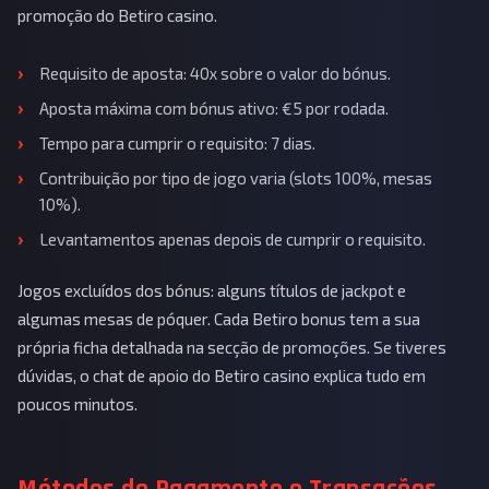
promoção do Betiro casino.
Requisito de aposta: 40x sobre o valor do bónus.
Aposta máxima com bónus ativo: €5 por rodada.
Tempo para cumprir o requisito: 7 dias.
Contribuição por tipo de jogo varia (slots 100%, mesas
10%).
Levantamentos apenas depois de cumprir o requisito.
Jogos excluídos dos bónus: alguns títulos de jackpot e
algumas mesas de póquer. Cada Betiro bonus tem a sua
própria ficha detalhada na secção de promoções. Se tiveres
dúvidas, o chat de apoio do Betiro casino explica tudo em
poucos minutos.