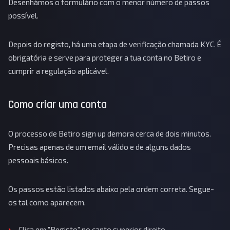
Desenhámos o formulário com o menor número de passos
possível.
Depois do registo, há uma etapa de verificação chamada KYC. É
obrigatória e serve para proteger a tua conta no Betiro e
cumprir a regulação aplicável.
Como criar uma conta
O processo de Betiro sign up demora cerca de dois minutos.
Precisas apenas de um email válido e de alguns dados
pessoais básicos.
Os passos estão listados abaixo pela ordem correta. Segue-
os tal como aparecem.
Clica em "Registo" no canto superior direito.