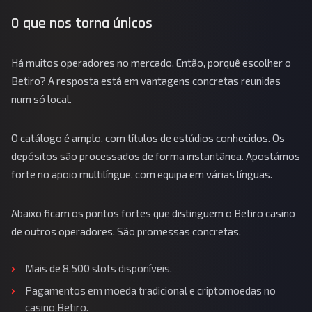
O que nos torna únicos
Há muitos operadores no mercado. Então, porquê escolher o
Betiro? A resposta está em vantagens concretas reunidas
num só local.
O catálogo é amplo, com títulos de estúdios conhecidos. Os
depósitos são processados de forma instantânea. Apostámos
forte no apoio multilíngue, com equipa em várias línguas.
Abaixo ficam os pontos fortes que distinguem o Betiro casino
de outros operadores. São promessas concretas.
Mais de 8.500 slots disponíveis.
Pagamentos em moeda tradicional e criptomoedas no
casino Betiro.