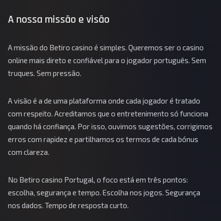
A nossa missão e visão
A missão do Betiro casino é simples. Queremos ser o casino
online mais direto e confiável para o jogador português. Sem
truques. Sem pressão.
A visão é a de uma plataforma onde cada jogador é tratado
com respeito. Acreditamos que o entretenimento só funciona
quando há confiança. Por isso, ouvimos sugestões, corrigimos
erros com rapidez e partilhamos os termos de cada bónus
com clareza.
No Betiro casino Portugal, o foco está em três pontos:
escolha, segurança e tempo. Escolha nos jogos. Segurança
nos dados. Tempo de resposta curto.